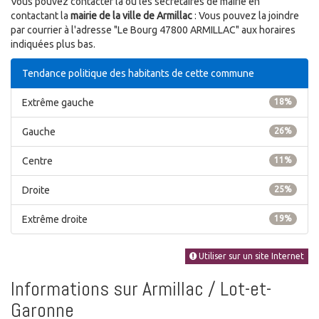
Vous pouvez contacter la ou les secrétaires de mairie en
contactant la
mairie de la ville de Armillac
: Vous pouvez la joindre
par courrier à l'adresse "Le Bourg 47800 ARMILLAC" aux horaires
indiquées plus bas.
Tendance politique des habitants de cette commune
Extrême gauche
18%
Gauche
26%
Centre
11%
Droite
25%
Extrême droite
19%
Utiliser sur un site Internet
Informations sur Armillac / Lot-et-
Garonne