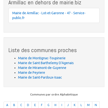
Armillac en dehors de mairie.biz
Mairie de Armillac - Lot-et-Garonne - 47 - Service-
public.fr
Liste des communes proches
Mairie de Montignac-Toupinerie
Mairie de Saint Barthelemy D'Agenais
Mairie de Miramont-de-Guyenne
Mairie de Peyriere
Mairie de Saint-Pardoux-Isaac
Communes par ordre Alphabétique
A
B
C
D
E
F
G
H
I
J
K
L
M
N