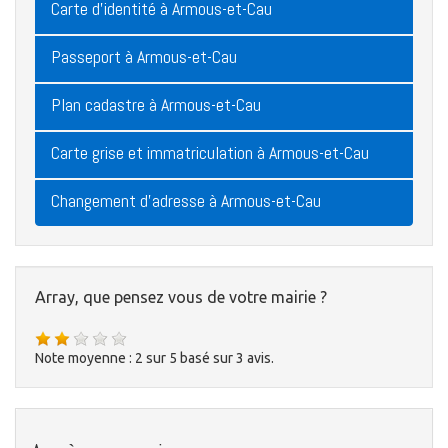
Carte d'identité à Armous-et-Cau
Passeport à Armous-et-Cau
Plan cadastre à Armous-et-Cau
Carte grise et immatriculation à Armous-et-Cau
Changement d'adresse à Armous-et-Cau
Array, que pensez vous de votre mairie ?
Note moyenne :
2
sur
5
basé sur
3
avis.