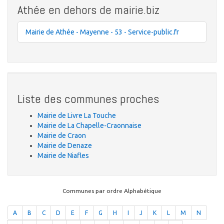
Athée en dehors de mairie.biz
Mairie de Athée - Mayenne - 53 - Service-public.fr
Liste des communes proches
Mairie de Livre La Touche
Mairie de La Chapelle-Craonnaise
Mairie de Craon
Mairie de Denaze
Mairie de Niafles
Communes par ordre Alphabétique
A
B
C
D
E
F
G
H
I
J
K
L
M
N