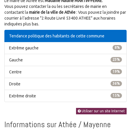
Le maire de Athée est
Madame Nadine MARTIN-FERRÉ
.
Vous pouvez contacter la ou les secrétaires de mairie en
contactant la
mairie de la ville de Athée
: Vous pouvez la joindre par
courrier à l'adresse "2 Route Livré 53400 ATHEE" aux horaires
indiquées plus bas.
Tendance politique des habitants de cette commune
Extrême gauche
8%
Gauche
23%
Centre
19%
Droite
36%
Extrême droite
15%
Utiliser sur un site Internet
Informations sur Athée / Mayenne