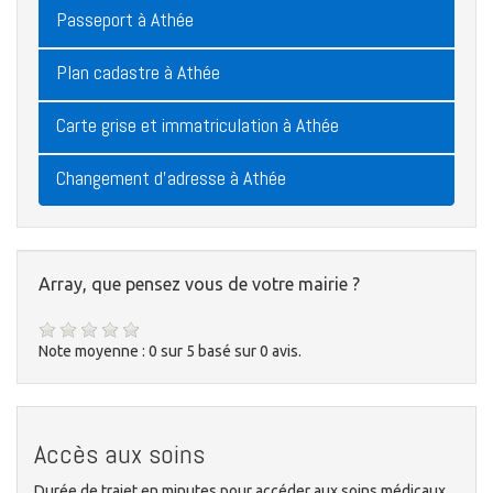
Passeport à Athée
Plan cadastre à Athée
Carte grise et immatriculation à Athée
Changement d'adresse à Athée
Array, que pensez vous de votre mairie ?
Note moyenne :
0
sur
5
basé sur
0
avis.
Accès aux soins
Durée de trajet en minutes pour accéder aux soins médicaux