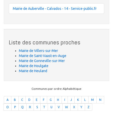
Mairie de Auberville - Calvados - 14 - Service-public.fr
Liste des communes proches
Mairie de Villers-sur-Mer
Mairie de Saint-Vaast-en-Auge
Mairie de Gonneville-sur-Mer
Mairie de Houlgate
Mairie de Heuland
Communes par ordre Alphabétique
A
B
C
D
E
F
G
H
I
J
K
L
M
N
O
P
Q
R
S
T
U
V
W
X
Y
Z