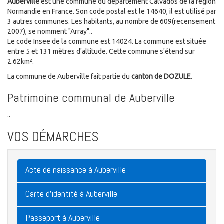
Auberville
est une commune du département Calvados de la région
Normandie en France. Son code postal est le 14640, il est utilisé par
3 autres communes. Les habitants, au nombre de 609(recensement
2007), se nomment "Array"..
Le code Insee de la commune est 14024. La commune est située
entre 5 et 131 mètres d'altitude. Cette commune s'étend sur
2.62km².
La commune de Auberville fait partie du
canton de DOZULE
.
Patrimoine communal de Auberville
..
VOS DÉMARCHES
Acte de naissance à Auberville
Carte d'identité à Auberville
Passeport à Auberville