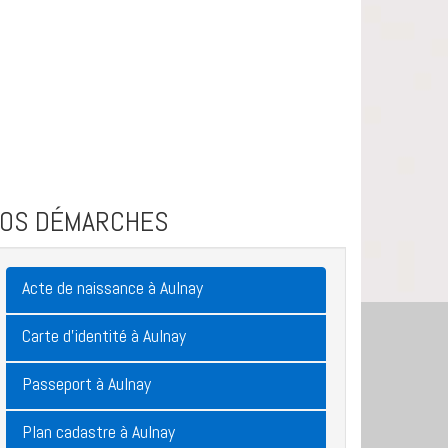
VOS DÉMARCHES
Acte de naissance à Aulnay
Carte d'identité à Aulnay
Passeport à Aulnay
Plan cadastre à Aulnay