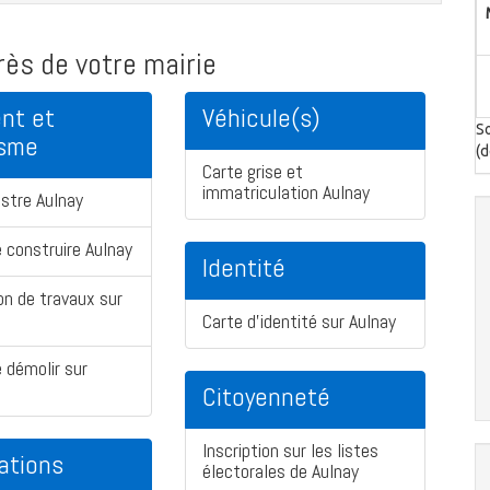
ès de votre mairie
nt et
Véhicule(s)
So
isme
(d
Carte grise et
immatriculation Aulnay
stre Aulnay
 construire Aulnay
Identité
on de travaux sur
Carte d'identité sur Aulnay
 démolir sur
Citoyenneté
Inscription sur les listes
ations
électorales de Aulnay