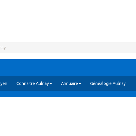
nay
oyen
Connaître Aulnay
Annuaire
Généalogie Aulnay