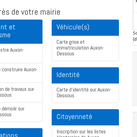
ès de votre mairie
nt et
Véhicule(s)
isme
So
(d
Carte grise et
immatriculation Auxon-
stre Auxon-
Dessous
 construire Auxon-
Identité
on de travaux sur
Carte d'identité sur Auxon-
ssous
Dessous
 démolir sur
ssous
Citoyenneté
Inscription sur les listes
ations