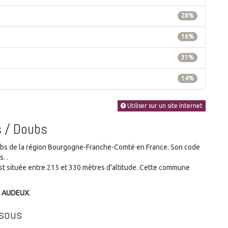
28%
16%
31%
14%
Utiliser sur un site Internet
s / Doubs
s de la région Bourgogne-Franche-Comté en France. Son code
. .
t située entre 215 et 330 mètres d'altitude. Cette commune
e AUDEUX
.
sous