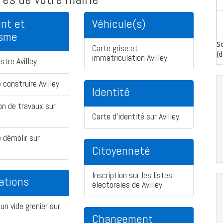
nt et
Véhicule(s)
isme
So
Carte grise et
(d
immatriculation Avilley
stre Avilley
 construire Avilley
Identité
on de travaux sur
Carte d'identité sur Avilley
 démolir sur
Citoyenneté
Inscription sur les listes
ations
électorales de Avilley
un vide grenier sur
Changement