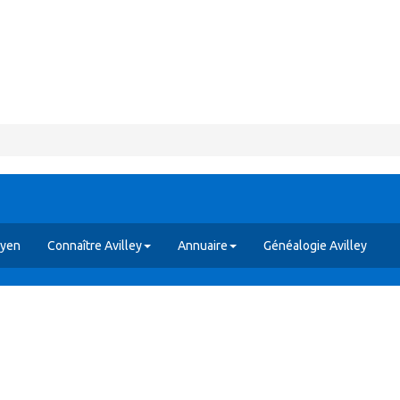
oyen
Connaître Avilley
Annuaire
Généalogie Avilley