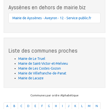
Ayssènes en dehors de mairie.biz
Mairie de Ayssènes - Aveyron - 12 - Service-public.fr
Liste des communes proches
Mairie de Le Truel
Mairie de Saint-Victor-et-Melvieu
Mairie de Les Costes-Gozon
Mairie de Villefranche-de-Panat
Mairie de Lacaze
Communes par ordre Alphabétique
A
B
C
D
E
F
G
H
I
J
K
L
M
N