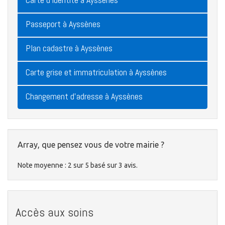
Passeport à Ayssènes
Plan cadastre à Ayssènes
Carte grise et immatriculation à Ayssènes
Changement d'adresse à Ayssènes
Array, que pensez vous de votre mairie ?
Note moyenne :
2
sur
5
basé sur
3
avis.
Accès aux soins