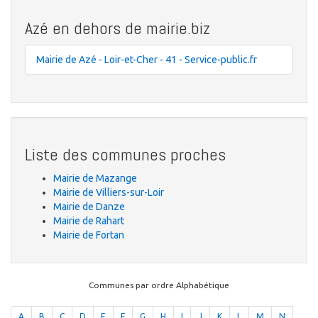
Azé en dehors de mairie.biz
Mairie de Azé - Loir-et-Cher - 41 - Service-public.fr
Liste des communes proches
Mairie de Mazange
Mairie de Villiers-sur-Loir
Mairie de Danze
Mairie de Rahart
Mairie de Fortan
Communes par ordre Alphabétique
A
B
C
D
E
F
G
H
I
J
K
L
M
N