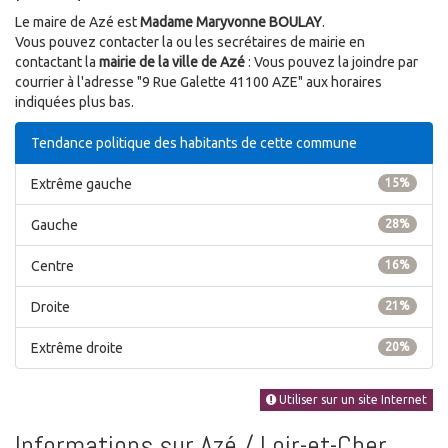
Le maire de Azé est
Madame Maryvonne BOULAY
.
Vous pouvez contacter la ou les secrétaires de mairie en
contactant la
mairie de la ville de Azé
: Vous pouvez la joindre par
courrier à l'adresse "9 Rue Galette 41100 AZE" aux horaires
indiquées plus bas.
Tendance politique des habitants de cette commune
Extrême gauche
15%
Gauche
28%
Centre
16%
Droite
21%
Extrême droite
20%
Utiliser sur un site Internet
Informations sur Azé / Loir-et-Cher