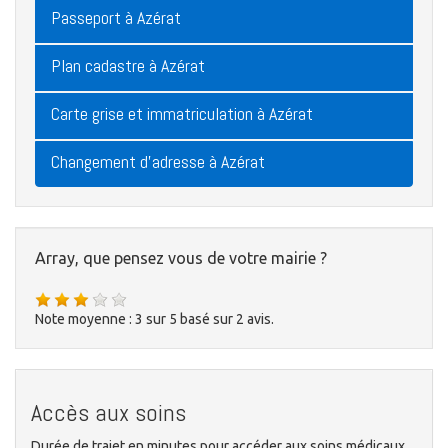
Passeport à Azérat
Plan cadastre à Azérat
Carte grise et immatriculation à Azérat
Changement d'adresse à Azérat
Array, que pensez vous de votre mairie ?
Note moyenne :
3
sur
5
basé sur
2
avis.
Accès aux soins
Durée de trajet en minutes pour accéder aux soins médicaux