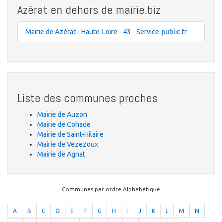
Azérat en dehors de mairie.biz
Mairie de Azérat - Haute-Loire - 43 - Service-public.fr
Liste des communes proches
Mairie de Auzon
Mairie de Cohade
Mairie de Saint-Hilaire
Mairie de Vezezoux
Mairie de Agnat
Communes par ordre Alphabétique
A
B
C
D
E
F
G
H
I
J
K
L
M
N