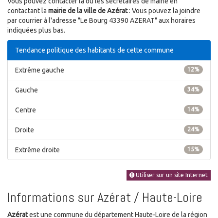
Vous pouvez contacter la ou les secrétaires de mairie en
contactant la
mairie de la ville de Azérat
: Vous pouvez la joindre
par courrier à l'adresse "Le Bourg 43390 AZERAT" aux horaires
indiquées plus bas.
Tendance politique des habitants de cette commune
Extrême gauche
12%
Gauche
34%
Centre
14%
Droite
24%
Extrême droite
15%
Utiliser sur un site Internet
Informations sur Azérat / Haute-Loire
Azérat
est une commune du département Haute-Loire de la région