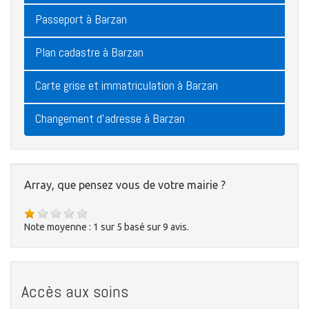
Passeport à Barzan
Plan cadastre à Barzan
Carte grise et immatriculation à Barzan
Changement d'adresse à Barzan
Array, que pensez vous de votre mairie ?
Note moyenne :
1
sur
5
basé sur
9
avis.
Accès aux soins