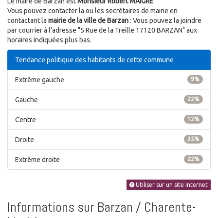
Le maire de Barzan est
Monsieur Robert MAIGRE
.
Vous pouvez contacter la ou les secrétaires de mairie en
contactant la
mairie de la ville de Barzan
: Vous pouvez la joindre
par courrier à l'adresse "5 Rue de la Treille 17120 BARZAN" aux
horaires indiquées plus bas.
Tendance politique des habitants de cette commune
Extrême gauche
9%
Gauche
22%
Centre
12%
Droite
35%
Extrême droite
22%
Utiliser sur un site Internet
Informations sur Barzan / Charente-