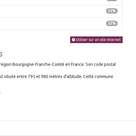
32%
25%
Utiliser sur un site Internet
s
région Bourgogne-Franche-Comté en France. Son code postal
t située entre 795 et 980 mètres d'altitude. Cette commune
.