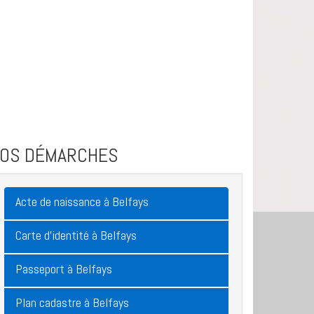
VOS DÉMARCHES
Acte de naissance à Belfays
Carte d'identité à Belfays
Passeport à Belfays
Plan cadastre à Belfays