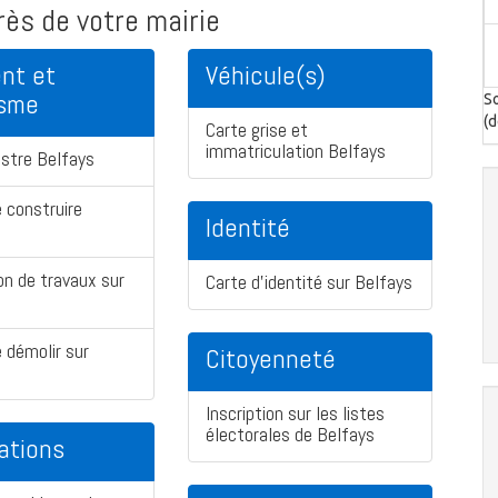
ès de votre mairie
nt et
Véhicule(s)
isme
So
(d
Carte grise et
immatriculation Belfays
stre Belfays
 construire
Identité
on de travaux sur
Carte d'identité sur Belfays
 démolir sur
Citoyenneté
Inscription sur les listes
électorales de Belfays
ations