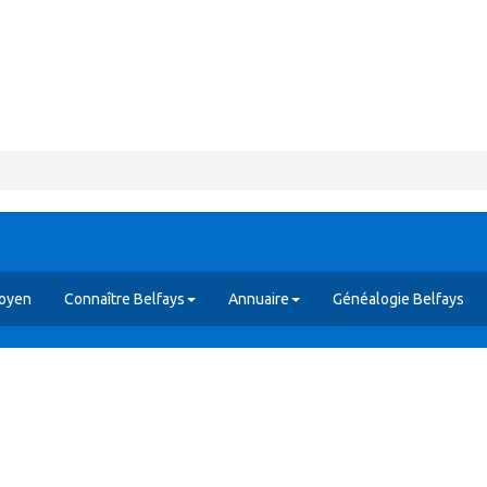
toyen
Connaître Belfays
Annuaire
Généalogie Belfays