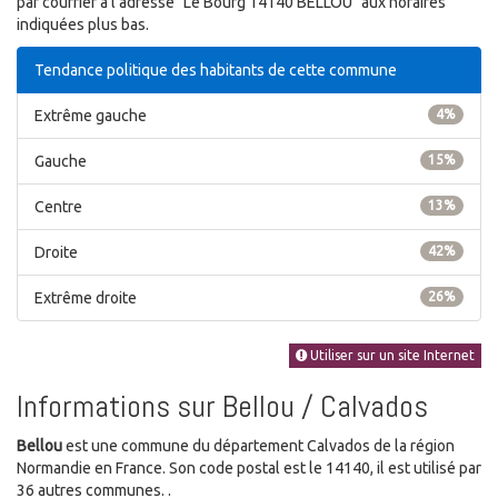
par courrier à l'adresse "Le Bourg 14140 BELLOU" aux horaires
indiquées plus bas.
Tendance politique des habitants de cette commune
Extrême gauche
4%
Gauche
15%
Centre
13%
Droite
42%
Extrême droite
26%
Utiliser sur un site Internet
Informations sur Bellou / Calvados
Bellou
est une commune du département Calvados de la région
Normandie en France. Son code postal est le 14140, il est utilisé par
36 autres communes. .