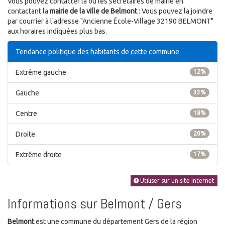
Vous pouvez contacter la ou les secrétaires de mairie en
contactant la
mairie de la ville de Belmont
: Vous pouvez la joindre
par courrier à l'adresse "Ancienne École-Village 32190 BELMONT"
aux horaires indiquées plus bas.
Tendance politique des habitants de cette commune
Extrême gauche
12%
Gauche
33%
Centre
18%
Droite
20%
Extrême droite
17%
Utiliser sur un site Internet
Informations sur Belmont / Gers
Belmont
est une commune du département Gers de la région