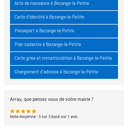
Acte de naissance à Bezange-la-Petite
Carte d'identité à Bezange-la-Petite
Passeport à Bezange-la-Petite
Plan cadastre à Bezange-la-Petite
Carte grise et immatriculation à Bezange-la-Petite
Changement d'adresse à Bezange-la-Petite
Array, que pensez vous de votre mairie ?
Note moyenne :
5
sur
5
basé sur
1
avis.