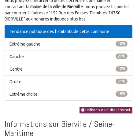
Vous pouvez contacter la ou les secrétaires de mairie en
contactant la
mairie de la ville de Bierville
: Vous pouvez la joindre
par courrier à l'adresse "152 Rue des Fossés Tremblés 76750
BIERVILLE" aux horaires indiquées plus bas.
Tendance politique des habitants de cette commune
Extrême gauche
15%
Gauche
23%
Centre
12%
Droite
31%
Extrême droite
19%
Utiliser sur un site Internet
Informations sur Bierville / Seine-
Maritime