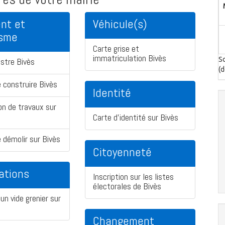
nt et
Véhicule(s)
isme
Carte grise et
immatriculation Bivès
So
stre Bivès
(d
 construire Bivès
Identité
on de travaux sur
Carte d'identité sur Bivès
 démolir sur Bivès
Citoyenneté
ations
Inscription sur les listes
électorales de Bivès
un vide grenier sur
Changement