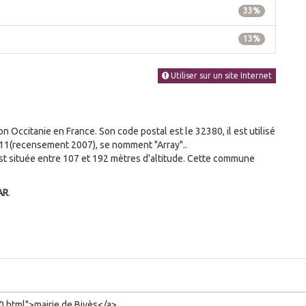
33%
13%
Utiliser sur un site Internet
Occitanie en France. Son code postal est le 32380, il est utilisé
11(recensement 2007), se nomment "Array"..
t située entre 107 et 192 mètres d'altitude. Cette commune
AR
.