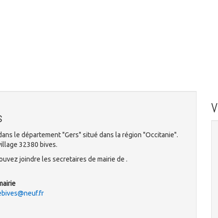
s
ans le département "Gers" situé dans la région "Occitanie".
village 32380 bives.
uvez joindre les secretaires de mairie de .
mairie
bives@neuf.fr