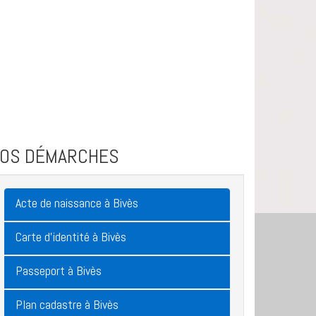
VOS DÉMARCHES
Acte de naissance à Bivès
Carte d'identité à Bivès
Passeport à Bivès
Plan cadastre à Bivès