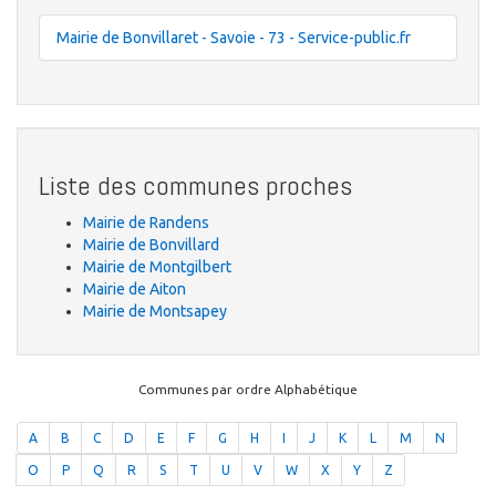
Mairie de Bonvillaret - Savoie - 73 - Service-public.fr
Liste des communes proches
Mairie de Randens
Mairie de Bonvillard
Mairie de Montgilbert
Mairie de Aiton
Mairie de Montsapey
Communes par ordre Alphabétique
A
B
C
D
E
F
G
H
I
J
K
L
M
N
O
P
Q
R
S
T
U
V
W
X
Y
Z