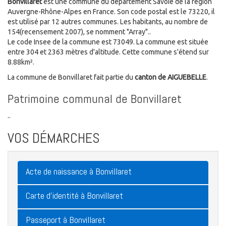
Bonvillaret
est une commune du département Savoie de la région
Auvergne-Rhône-Alpes en France. Son code postal est le 73220, il
est utilisé par 12 autres communes. Les habitants, au nombre de
154(recensement 2007), se nomment "Array"..
Le code Insee de la commune est 73049. La commune est située
entre 304 et 2363 mètres d'altitude. Cette commune s'étend sur
8.88km².
La commune de Bonvillaret fait partie du
canton de AIGUEBELLE
.
Patrimoine communal de Bonvillaret
..
VOS DÉMARCHES
Acte de naissance à Bonvillaret
Carte d'identité à Bonvillaret
Passeport à Bonvillaret