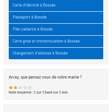
Carte d'identité à Bossée
Passeport à Bossée
Plan cadastre à Bossée
Carte grise et immatriculation à Bossée
Changement d'adresse à Bossée
Array, que pensez vous de votre mairie ?
Note moyenne :
2
sur
5
basé sur
3
avis.