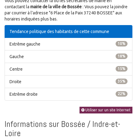
Vous pouvez contacter la ou les secrétaires de mairie en
contactant la
mairie de la ville de Bossée
: Vous pouvez la joindre
par courrier à l'adresse "6 Place de la Paix 37240 BOSSEE" aux
horaires indiquées plus bas.
Tendance politique des habitants de cette commune
Extrême gauche
10%
Gauche
18%
Centre
15%
Droite
35%
Extrême droite
22%
Utiliser sur un site Internet
Informations sur Bossée / Indre-et-
Loire