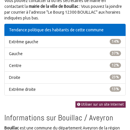
Vous pouvez contacter la ou les secrétaires de mairie en
contactant la
mairie de la ville de Bouillac
: Vous pouvez la joindre
par courrier à l'adresse "Le Bourg 12300 BOUILLAC" aux horaires
indiquées plus bas.
Tendance politique des habitants de cette commune
Extrême gauche
14%
Gauche
37%
Centre
12%
Droite
23%
Extrême droite
13%
Utiliser sur un site Internet
Informations sur Bouillac / Aveyron
Bouillac
est une commune du département Aveyron de la région