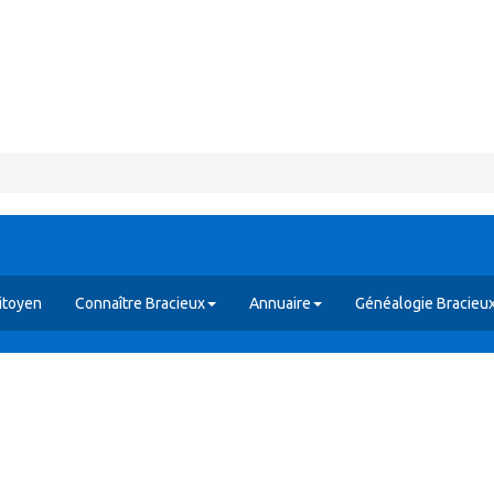
itoyen
Connaître Bracieux
Annuaire
Généalogie Bracieu