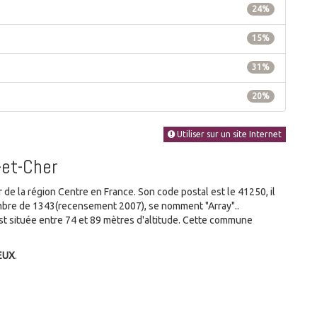
24%
15%
31%
20%
Utiliser sur un site Internet
-et-Cher
e la région Centre en France. Son code postal est le 41250, il
ombre de 1343(recensement 2007), se nomment "Array"..
 située entre 74 et 89 mètres d'altitude. Cette commune
EUX
.