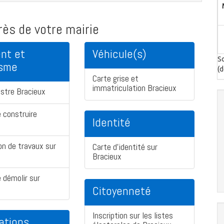
ès de votre mairie
nt et
Véhicule(s)
So
isme
(d
Carte grise et
immatriculation Bracieux
stre Bracieux
 construire
Identité
on de travaux sur
Carte d'identité sur
Bracieux
 démolir sur
Citoyenneté
Inscription sur les listes
ations