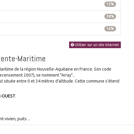
15%
38%
16%
Utiliser sur un site Internet
arente-Maritime
itime de la région Nouvelle-Aquitaine en France. Son code
recensement 2007), se nomment "Array"..
 située entre 0 et 34 mètres d'altitude. Cette commune s'étend
N-OUEST
.
vivien, puits. ..