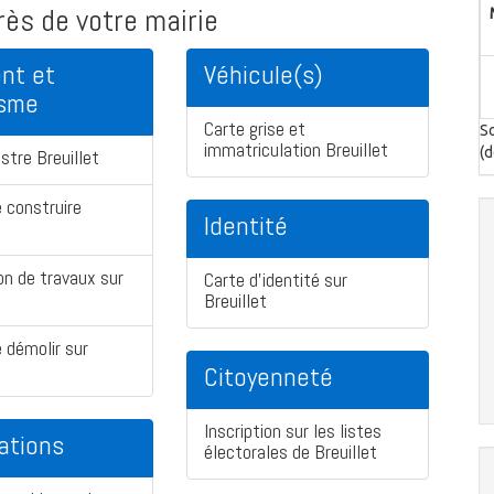
ès de votre mairie
nt et
Véhicule(s)
isme
Carte grise et
So
immatriculation Breuillet
(d
stre Breuillet
 construire
Identité
on de travaux sur
Carte d'identité sur
Breuillet
 démolir sur
Citoyenneté
Inscription sur les listes
ations
électorales de Breuillet