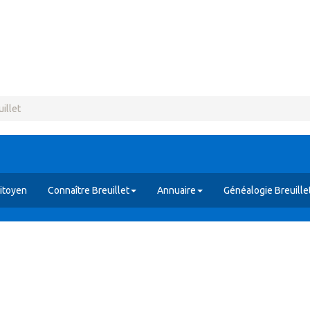
illet
itoyen
Connaître Breuillet
Annuaire
Généalogie Breuille