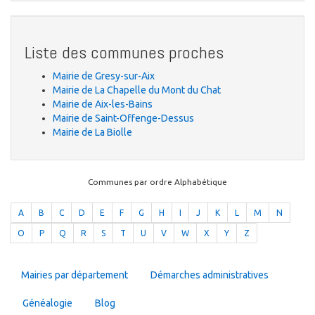
Liste des communes proches
Mairie de Gresy-sur-Aix
Mairie de La Chapelle du Mont du Chat
Mairie de Aix-les-Bains
Mairie de Saint-Offenge-Dessus
Mairie de La Biolle
Communes par ordre Alphabétique
A
B
C
D
E
F
G
H
I
J
K
L
M
N
O
P
Q
R
S
T
U
V
W
X
Y
Z
Mairies par département
Démarches administratives
Généalogie
Blog