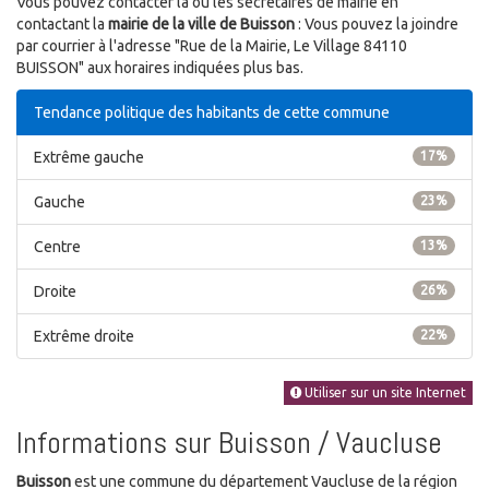
Vous pouvez contacter la ou les secrétaires de mairie en
contactant la
mairie de la ville de Buisson
: Vous pouvez la joindre
par courrier à l'adresse "Rue de la Mairie, Le Village 84110
BUISSON" aux horaires indiquées plus bas.
Tendance politique des habitants de cette commune
Extrême gauche
17%
Gauche
23%
Centre
13%
Droite
26%
Extrême droite
22%
Utiliser sur un site Internet
Informations sur Buisson / Vaucluse
Buisson
est une commune du département Vaucluse de la région