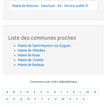
Mairie de Buisson - Vaucluse - 84 - Service-public.fr
Liste des communes proches
Mairie de Saint-Maurice-sur-Eygues
Mairie de Villedieu
Mairie de Roaix
Mairie de Tulette
Mairie de Rasteau
Communes par ordre Alphabétique
A
B
C
D
E
F
G
H
I
J
K
L
M
N
O
P
Q
R
S
T
U
V
W
X
Y
Z