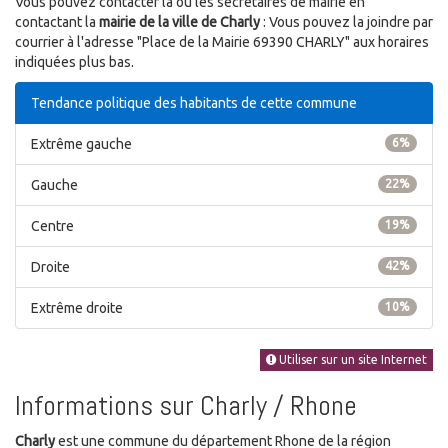
Vous pouvez contacter la ou les secrétaires de mairie en
contactant la
mairie de la ville de Charly
: Vous pouvez la joindre par
courrier à l'adresse "Place de la Mairie 69390 CHARLY" aux horaires
indiquées plus bas.
Tendance politique des habitants de cette commune
Extrême gauche
6%
Gauche
22%
Centre
19%
Droite
42%
Extrême droite
10%
Utiliser sur un site Internet
Informations sur Charly / Rhone
Charly
est une commune du département Rhone de la région