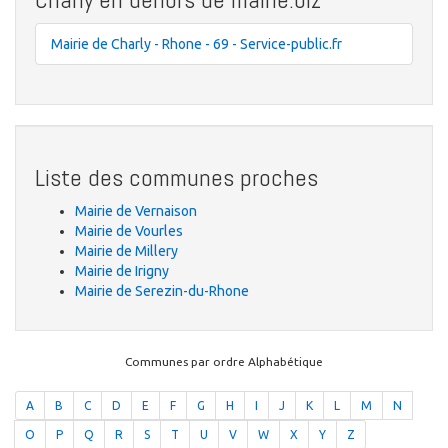
Mairie de Charly - Rhone - 69 - Service-public.fr
Liste des communes proches
Mairie de Vernaison
Mairie de Vourles
Mairie de Millery
Mairie de Irigny
Mairie de Serezin-du-Rhone
Communes par ordre Alphabétique
A
B
C
D
E
F
G
H
I
J
K
L
M
N
O
P
Q
R
S
T
U
V
W
X
Y
Z