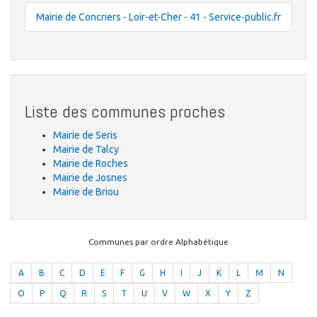
Mairie de Concriers - Loir-et-Cher - 41 - Service-public.fr
Liste des communes proches
Mairie de Seris
Mairie de Talcy
Mairie de Roches
Mairie de Josnes
Mairie de Briou
Communes par ordre Alphabétique
A
B
C
D
E
F
G
H
I
J
K
L
M
N
O
P
Q
R
S
T
U
V
W
X
Y
Z