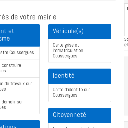
ès de votre mairie
nt et
Véhicule(s)
isme
So
Carte grise et
(d
immatriculation
astre Coussergues
Coussergues
 construire
ues
Identité
on de travaux sur
ues
Carte d'identité sur
Coussergues
 démolir sur
ues
Citoyenneté
ations