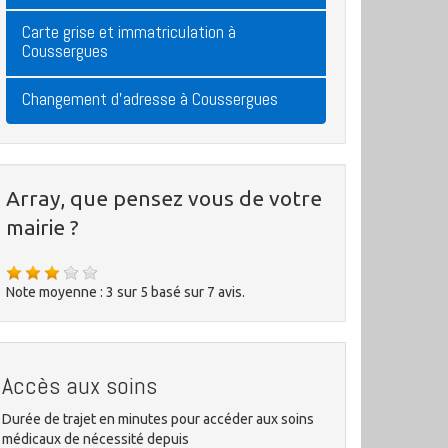
Carte grise et immatriculation à
Coussergues
Changement d'adresse à Coussergues
Array, que pensez vous de votre
mairie ?
Note moyenne :
3
sur
5
basé sur
7
avis.
Accès aux soins
Durée de trajet en minutes pour accéder aux soins
médicaux de nécessité depuis