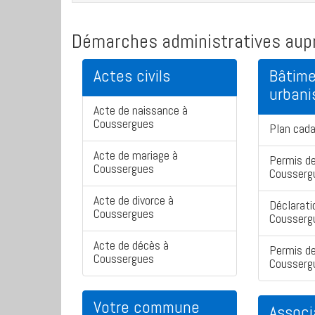
Démarches administratives aupr
Actes civils
Bâtime
urban
Acte de naissance à
Coussergues
Plan cad
Acte de mariage à
Permis de
Coussergues
Cousserg
Acte de divorce à
Déclarati
Coussergues
Cousserg
Acte de décès à
Permis de
Coussergues
Cousserg
Votre commune
Associ