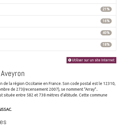
21%
16%
40%
18%
Utiliser sur un site Internet
 Aveyron
e la région Occitanie en France. Son code postal est le 12310,
u nombre de 273(recensement 2007), se nomment "Array"..
t située entre 582 et 738 mètres d'altitude. Cette commune
AISSAC
.
ues