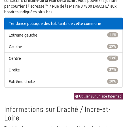
contactant la
mairie de la ville de Draché
: Vous pouvez la joindre
par courrier à l'adresse "17 Rue de la Mairie 37800 DRACHE" aux
horaires indiquées plus bas.
Tendance politique des habitants de cette commune
Extrême gauche
11%
Gauche
29%
Centre
13%
Droite
27%
Extrême droite
20%
Utiliser sur un site Internet
Informations sur Draché / Indre-et-
Loire