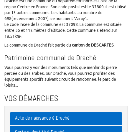
Draché
est une commune du département Indre-et-Loire de la
région Centre en France. Son code postal est le 37800, il est utilisé
par 13 autres communes. Les habitants, au nombre de
698(recensement 2007), se nomment "Array"..
Le code Insee de la commune est 37098. La commune est située
entre 56 et 112 mètres d'altitude. Cette commune s'étend sur
18.51km².
La commune de Draché fait partie du
canton de DESCARTES
.
Patrimoine communal de Draché
Vous pourrez y voir des monuments tels que menhir dit pierre
percée ou des arabes. Sur Draché, vous pourrez profiter des
équipements sportifs suivant circuit de randonnee, le parc de
loisirs...
VOS DÉMARCHES
Acte de naissance à Draché
Carte d'identité à Draché