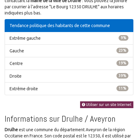
contactant la
mairie de la ville de Drulhe
: Vous pouvez la joindre
par courrier à l'adresse "Le Bourg 12350 DRULHE" aux horaires
indiquées plus bas.
Tendance politique des habitants de cette commune
Extrême gauche
9%
Gauche
23%
Centre
19%
Droite
39%
Extrême droite
11%
Utiliser sur un site Internet
Informations sur Drulhe / Aveyron
Drulhe
est une commune du département Aveyron de la région
Occitanie en France. Son code postal est le 12350, il est utilisé par