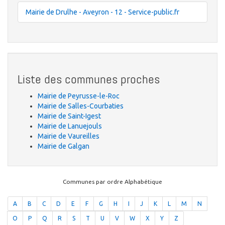
Mairie de Drulhe - Aveyron - 12 - Service-public.fr
Liste des communes proches
Mairie de Peyrusse-le-Roc
Mairie de Salles-Courbaties
Mairie de Saint-Igest
Mairie de Lanuejouls
Mairie de Vaureilles
Mairie de Galgan
Communes par ordre Alphabétique
A
B
C
D
E
F
G
H
I
J
K
L
M
N
O
P
Q
R
S
T
U
V
W
X
Y
Z