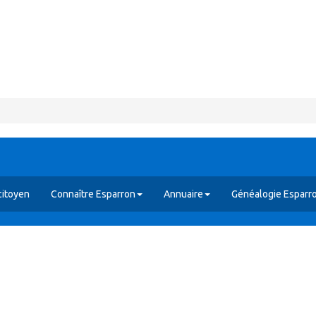
citoyen
Connaître Esparron
Annuaire
Généalogie Esparr