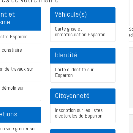
nt et
Véhicule(s)
isme
Carte grise et
So
immatriculation Esparron
(d
stre Esparron
 construire
Identité
on de travaux sur
Carte d'identité sur
Esparron
 démolir sur
Citoyenneté
Inscription sur les listes
ations
électorales de Esparron
un vide grenier sur