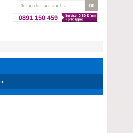
OK
on