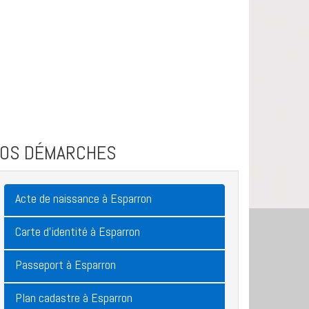
VOS DÉMARCHES
Acte de naissance à Esparron
Carte d'identité à Esparron
Passeport à Esparron
Plan cadastre à Esparron