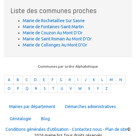
Liste des communes proches
Mairie de Rochetaillee Sur Saone
Mairie de Fontaines-Saint-Martin
Mairie de Couzon Au Mont D'Or
Mairie de Saint Romain Au Mont D'Or
Mairie de Collonges Au Mont D'Or
Communes par ordre Alphabétique
A
B
C
D
E
F
G
H
I
J
K
L
M
N
O
P
Q
R
S
T
U
V
W
X
Y
Z
Mairies par département
Démarches administratives
Généalogie
Blog
Conditions générales d'utilisation
-
Contactez nous
-
Plan de site
©
2026 mairie.biz Tous droits réservés