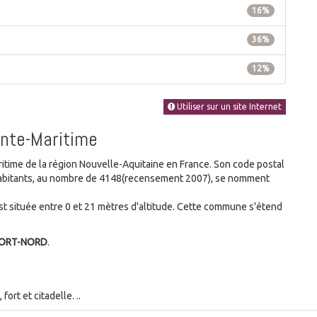
16%
36%
12%
Utiliser sur un site Internet
ente-Maritime
me de la région Nouvelle-Aquitaine en France. Son code postal
s habitants, au nombre de 4148(recensement 2007), se nomment
 située entre 0 et 21 mètres d'altitude. Cette commune s'étend
FORT-NORD
.
ort et citadelle. ..