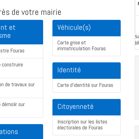
ès de votre mairie
nt et
Véhicule(s)
isme
So
Carte grise et
(d
immatriculation Fouras
stre Fouras
 construire
Identité
on de travaux sur
Carte d'identité sur Fouras
 démolir sur
Citoyenneté
Inscription sur les listes
électorales de Fouras
ations