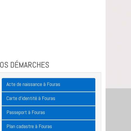
VOS DÉMARCHES
Acte de naissance à Fouras
Carte d'identité à Fouras
Passeport à Fouras
Plan cadastre à Fouras