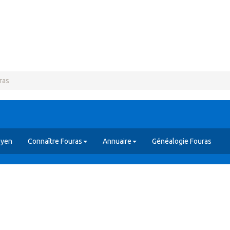
ras
oyen
Connaître Fouras
Annuaire
Généalogie Fouras