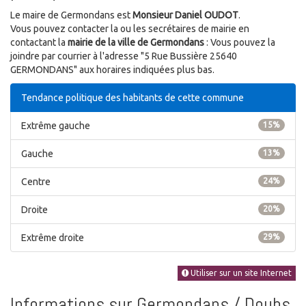
Le maire de Germondans est
Monsieur Daniel OUDOT
.
Vous pouvez contacter la ou les secrétaires de mairie en
contactant la
mairie de la ville de Germondans
: Vous pouvez la
joindre par courrier à l'adresse "5 Rue Bussière 25640
GERMONDANS" aux horaires indiquées plus bas.
Tendance politique des habitants de cette commune
Extrême gauche
15%
Gauche
13%
Centre
24%
Droite
20%
Extrême droite
29%
Utiliser sur un site Internet
Informations sur Germondans / Doubs