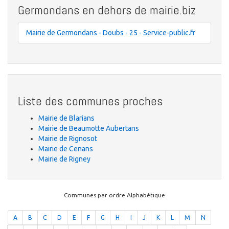
Germondans en dehors de mairie.biz
Mairie de Germondans - Doubs - 25 - Service-public.fr
Liste des communes proches
Mairie de Blarians
Mairie de Beaumotte Aubertans
Mairie de Rignosot
Mairie de Cenans
Mairie de Rigney
Communes par ordre Alphabétique
A
B
C
D
E
F
G
H
I
J
K
L
M
N