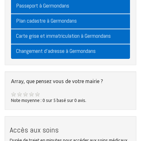
Passeport à Germondans
Plan cadastre à Germondans
Carte grise et immatriculation à Germondans
Changement d'adresse à Germondans
Array, que pensez vous de votre mairie ?
Note moyenne :
0
sur
5
basé sur
0
avis.
Accès aux soins
Durée de trajet en minutes pour accéder aux soins médicaux