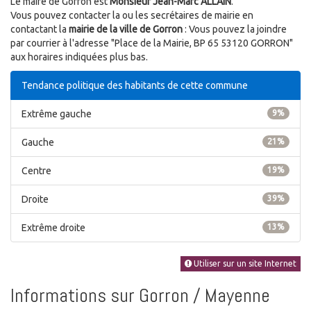
Le maire de Gorron est
Monsieur Jean-Marc ALLAIN
.
Vous pouvez contacter la ou les secrétaires de mairie en
contactant la
mairie de la ville de Gorron
: Vous pouvez la joindre
par courrier à l'adresse "Place de la Mairie, BP 65 53120 GORRON"
aux horaires indiquées plus bas.
Tendance politique des habitants de cette commune
Extrême gauche
9%
Gauche
21%
Centre
19%
Droite
39%
Extrême droite
13%
Utiliser sur un site Internet
Informations sur Gorron / Mayenne