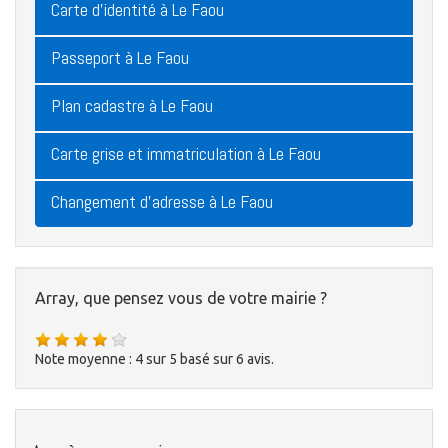
Carte d'identité à Le Faou
Passeport à Le Faou
Plan cadastre à Le Faou
Carte grise et immatriculation à Le Faou
Changement d'adresse à Le Faou
Array, que pensez vous de votre mairie ?
Note moyenne :
4
sur
5
basé sur
6
avis.