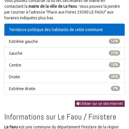
Vous pouvez contacter la ou les secrétaires de mairie en
contactant la
mairie de la ville de Le Faou
: Vous pouvez la joindre
par courrier à l'adresse "Place aux Foires 29590 LE FAOU" aux
horaires indiquées plus bas.
Tendance politique des habitants de cette commune
Extrême gauche
12%
Gauche
35%
Centre
18%
Droite
26%
Extrême droite
9%
Utiliser sur un site Internet
Informations sur Le Faou / Finistere
Le Faou
est une commune du département Finistere de la région