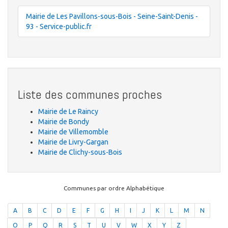
Mairie de Les Pavillons-sous-Bois - Seine-Saint-Denis -
93 - Service-public.fr
Liste des communes proches
Mairie de Le Raincy
Mairie de Bondy
Mairie de Villemomble
Mairie de Livry-Gargan
Mairie de Clichy-sous-Bois
Communes par ordre Alphabétique
A
B
C
D
E
F
G
H
I
J
K
L
M
N
O
P
Q
R
S
T
U
V
W
X
Y
Z