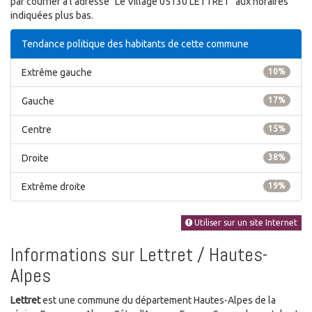
par courrier à l'adresse "Le Village 05130 LETTRET" aux horaires
indiquées plus bas.
Tendance politique des habitants de cette commune
Extrême gauche
10%
Gauche
17%
Centre
15%
Droite
38%
Extrême droite
19%
Utiliser sur un site Internet
Informations sur Lettret / Hautes-
Alpes
Lettret
est une commune du département Hautes-Alpes de la