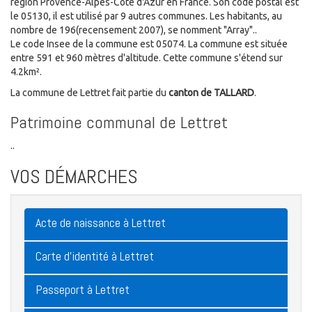
région Provence-Alpes-Côte d'Azur en France. Son code postal est
le 05130, il est utilisé par 9 autres communes. Les habitants, au
nombre de 196(recensement 2007), se nomment "Array"..
Le code Insee de la commune est 05074. La commune est située
entre 591 et 960 mètres d'altitude. Cette commune s'étend sur
4.2km².
La commune de Lettret fait partie du
canton de TALLARD
.
Patrimoine communal de Lettret
..
VOS DÉMARCHES
Acte de naissance à Lettret
Carte d'identité à Lettret
Passeport à Lettret