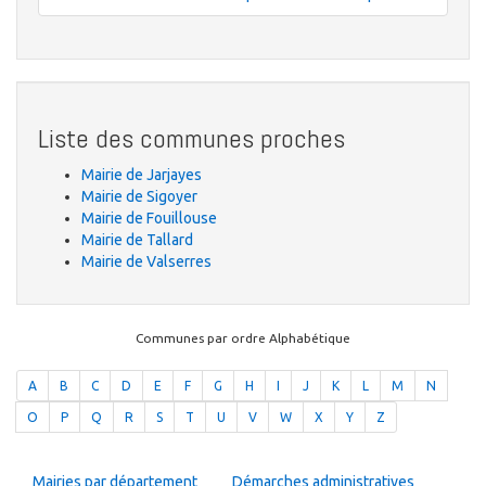
Liste des communes proches
Mairie de Jarjayes
Mairie de Sigoyer
Mairie de Fouillouse
Mairie de Tallard
Mairie de Valserres
Communes par ordre Alphabétique
A
B
C
D
E
F
G
H
I
J
K
L
M
N
O
P
Q
R
S
T
U
V
W
X
Y
Z
Mairies par département
Démarches administratives