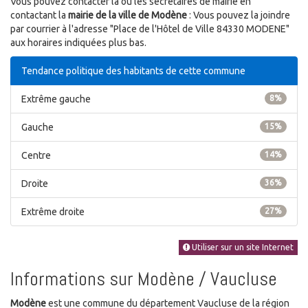
Vous pouvez contacter la ou les secrétaires de mairie en
contactant la
mairie de la ville de Modène
: Vous pouvez la joindre
par courrier à l'adresse "Place de l'Hôtel de Ville 84330 MODENE"
aux horaires indiquées plus bas.
Tendance politique des habitants de cette commune
Extrême gauche
8%
Gauche
15%
Centre
14%
Droite
36%
Extrême droite
27%
Utiliser sur un site Internet
Informations sur Modène / Vaucluse
Modène
est une commune du département Vaucluse de la région