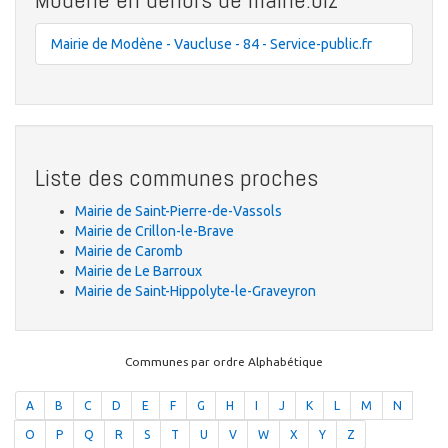
Mairie de Modène - Vaucluse - 84 - Service-public.fr
Liste des communes proches
Mairie de Saint-Pierre-de-Vassols
Mairie de Crillon-le-Brave
Mairie de Caromb
Mairie de Le Barroux
Mairie de Saint-Hippolyte-le-Graveyron
Communes par ordre Alphabétique
A
B
C
D
E
F
G
H
I
J
K
L
M
N
O
P
Q
R
S
T
U
V
W
X
Y
Z