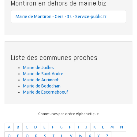
Montiron en dehors de mairie.biz
Mairie de Montiron - Gers - 32 - Service-public.fr
Liste des communes proches
Mairie de Juilles
Mairie de Saint Andre
Mairie de Aurimont
Mairie de Bedechan
Mairie de Escorneboeuf
Communes par ordre Alphabétique
A
B
C
D
E
F
G
H
I
J
K
L
M
N
O
P
Q
R
S
T
U
V
W
X
Y
Z