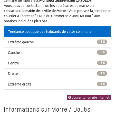
Le maire de Morre est
Monsieur Jean-Michel CAYUELA
.
Vous pouvez contacter la ou les secrétaires de mairie en
contactant la
mairie de la ville de Morre
: Vous pouvez la joindre par
courrier à l'adresse "3 Rue du Commerce 25660 MORRE" aux
horaires indiquées plus bas.
Tendance politique des habitants de cette commune
Extrême gauche
11%
Gauche
30%
Centre
15%
Droite
31%
Extrême droite
13%
Utiliser sur un site Internet
Informations sur Morre / Doubs