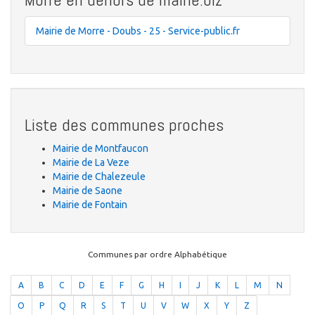
Mairie de Morre - Doubs - 25 - Service-public.fr
Liste des communes proches
Mairie de Montfaucon
Mairie de La Veze
Mairie de Chalezeule
Mairie de Saone
Mairie de Fontain
Communes par ordre Alphabétique
A
B
C
D
E
F
G
H
I
J
K
L
M
N
O
P
Q
R
S
T
U
V
W
X
Y
Z