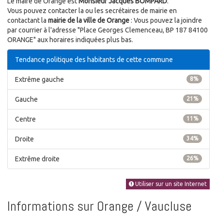
Le maire de Orange est
Monsieur Jacques BOMPARD
.
Vous pouvez contacter la ou les secrétaires de mairie en
contactant la
mairie de la ville de Orange
: Vous pouvez la joindre
par courrier à l'adresse "Place Georges Clemenceau, BP 187 84100
ORANGE" aux horaires indiquées plus bas.
Tendance politique des habitants de cette commune
Extrême gauche
8%
Gauche
21%
Centre
11%
Droite
34%
Extrême droite
26%
Utiliser sur un site Internet
Informations sur Orange / Vaucluse