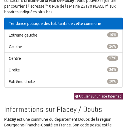
contactant la
mairie de la ville de Placey
: Vous pouvez la joindre
par courrier à l'adresse "10 Rue de la Mairie 25170 PLACEY" aux
horaires indiquées plus bas.
Tendance politique des habitants de cette commune
Extrême gauche
10%
Gauche
26%
Centre
17%
Droite
26%
Extrême droite
20%
Utiliser sur un site Internet
Informations sur Placey / Doubs
Placey
est une commune du département Doubs de la région
Bourgogne-Franche-Comté en France. Son code postal est le