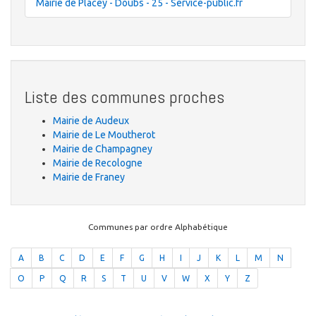
Mairie de Placey - Doubs - 25 - Service-public.fr
Liste des communes proches
Mairie de Audeux
Mairie de Le Moutherot
Mairie de Champagney
Mairie de Recologne
Mairie de Franey
Communes par ordre Alphabétique
A
B
C
D
E
F
G
H
I
J
K
L
M
N
O
P
Q
R
S
T
U
V
W
X
Y
Z