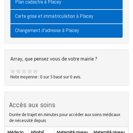
Plan cadastre à Placey
Carte grise et immatriculation à Placey
Changement d'adresse à Placey
Array, que pensez vous de votre mairie ?
Note moyenne :
0
sur
5
basé sur
0
avis.
Accès aux soins
Durée de trajet en minutes pour accéder aux soins médicaux
de nécessité depuis
Médecin
Hôpital
Maternité niveau
Maternité niveau