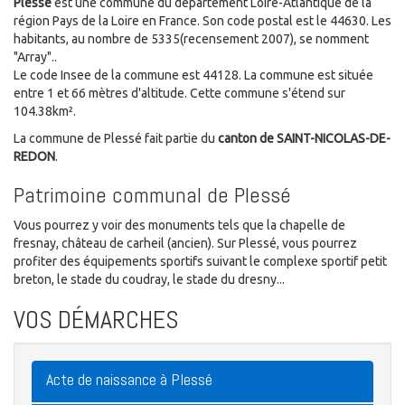
Plessé
est une commune du département Loire-Atlantique de la
région Pays de la Loire en France. Son code postal est le 44630. Les
habitants, au nombre de 5335(recensement 2007), se nomment
"Array"..
Le code Insee de la commune est 44128. La commune est située
entre 1 et 66 mètres d'altitude. Cette commune s'étend sur
104.38km².
La commune de Plessé fait partie du
canton de SAINT-NICOLAS-DE-
REDON
.
Patrimoine communal de Plessé
Vous pourrez y voir des monuments tels que la chapelle de
fresnay, château de carheil (ancien). Sur Plessé, vous pourrez
profiter des équipements sportifs suivant le complexe sportif petit
breton, le stade du coudray, le stade du dresny...
VOS DÉMARCHES
Acte de naissance à Plessé