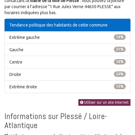
contactant la
mairie de la ville de Plessé
: Vous pouvez la joindre
par courrier à l'adresse "1 Rue Jules Verne 44630 PLESSE" aux
horaires indiquées plus bas.
Tendance politique des habitants de cette commune
Extrême gauche
16%
Gauche
31%
Centre
16%
Droite
24%
Extrême droite
13%
Utiliser sur un site Internet
Informations sur Plessé / Loire-
Atlantique