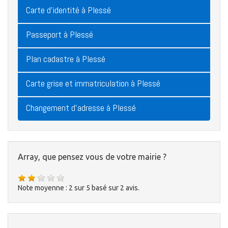
Carte d'identité à Plessé
Passeport à Plessé
Plan cadastre à Plessé
Carte grise et immatriculation à Plessé
Changement d'adresse à Plessé
Array, que pensez vous de votre mairie ?
Note moyenne :
2
sur
5
basé sur
2
avis.