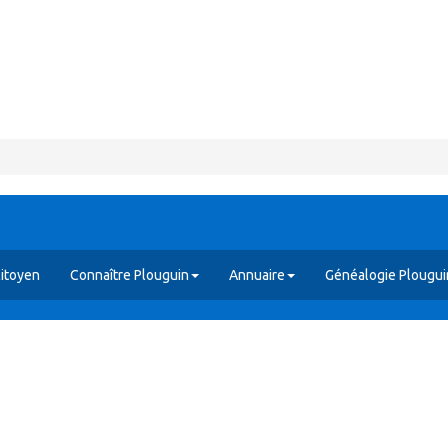
itoyen
Connaître Plouguin
Annuaire
Généalogie Plougui