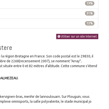
19%
31%
13%
Utiliser sur un site Internet
stere
a région Bretagne en France. Son code postal est le 29830, il
ombre de 2268(recensement 2007), se nomment "Array"..
 située entre 0 et 82 mètres d'altitude. Cette commune s'étend
UDALMEZEAU
.
kervignen-bras, menhir de lannoulouarn. Sur Plouguin, vous
plexe omnisports, la salle polyvalente, le stade municipal jo