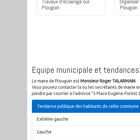
Travaux d'éclairage sur
Organiser 
Plouguin
Plouguin
Equipe municipale et tendances 
Le maire de Plouguin est
Monsieur Roger TALARMAIN
.
Vous pouvez contacter la ou les secrétaires de mairie e
joindre par courrier à l'adresse "5 Place Eugène-Forest
Tendance politique des habitants de cette commune
Extrême gauche
Gauche