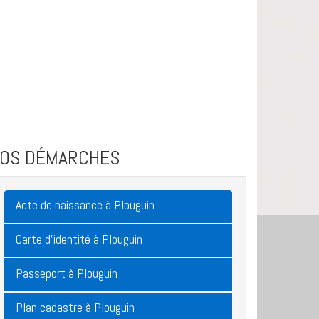
VOS DÉMARCHES
Acte de naissance à Plouguin
Carte d'identité à Plouguin
Passeport à Plouguin
Plan cadastre à Plouguin