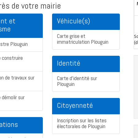
ès de votre mairie
nt et
Véhicule(s)
isme
Carte grise et
So
immatriculation Plouguin
(d
stre Plouguin
 construire
Identité
on de travaux sur
Carte d'identité sur
Plouguin
 démolir sur
Citoyenneté
Inscription sur les listes
ations
électorales de Plouguin