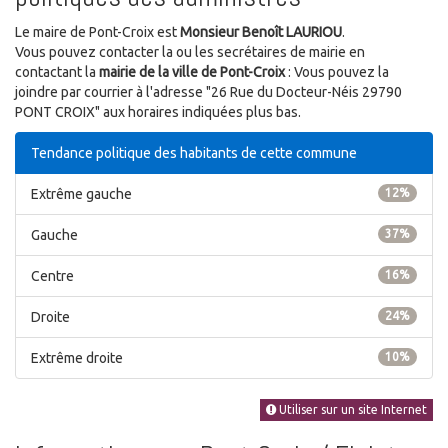
Le maire de Pont-Croix est
Monsieur Benoît LAURIOU
.
Vous pouvez contacter la ou les secrétaires de mairie en
contactant la
mairie de la ville de Pont-Croix
: Vous pouvez la
joindre par courrier à l'adresse "26 Rue du Docteur-Néis 29790
PONT CROIX" aux horaires indiquées plus bas.
Tendance politique des habitants de cette commune
Extrême gauche
12%
Gauche
37%
Centre
16%
Droite
24%
Extrême droite
10%
Utiliser sur un site Internet