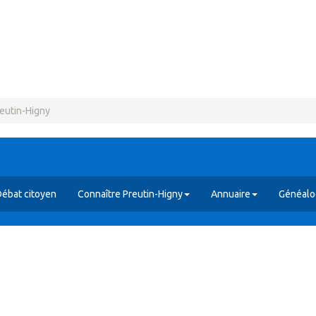
reutin-Higny
ébat citoyen
Connaître Preutin-Higny
Annuaire
Généalog