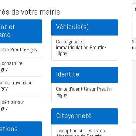
ès de votre mairie
nt et
Véhicule(s)
isme
Carte grise et
So
immatriculation Preutin-
(d
stre Preutin-Higny
Higny
 construire
igny
Identité
on de travaux sur
igny
Carte d'identité sur Preutin-
Higny
 démolir sur
igny
Citoyenneté
ations
Inscription sur les listes