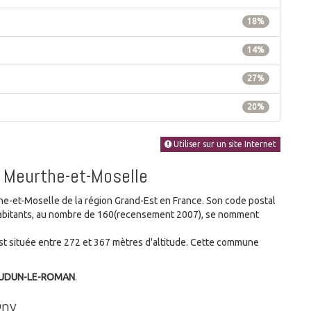
18%
14%
27%
20%
Utiliser sur un site Internet
/ Meurthe-et-Moselle
et-Moselle de la région Grand-Est en France. Son code postal
s habitants, au nombre de 160(recensement 2007), se nomment
t située entre 272 et 367 mètres d'altitude. Cette commune
 AUDUN-LE-ROMAN
.
gny