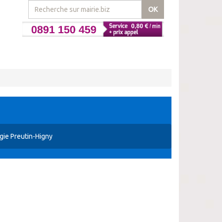
OK
ie Preutin-Higny