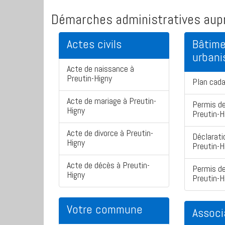
Démarches administratives aupr
Actes civils
Bâtime
urban
Acte de naissance à
Preutin-Higny
Plan cada
Acte de mariage à Preutin-
Permis de
Higny
Preutin-H
Acte de divorce à Preutin-
Déclarati
Higny
Preutin-H
Acte de décès à Preutin-
Permis de
Higny
Preutin-H
Votre commune
Associ