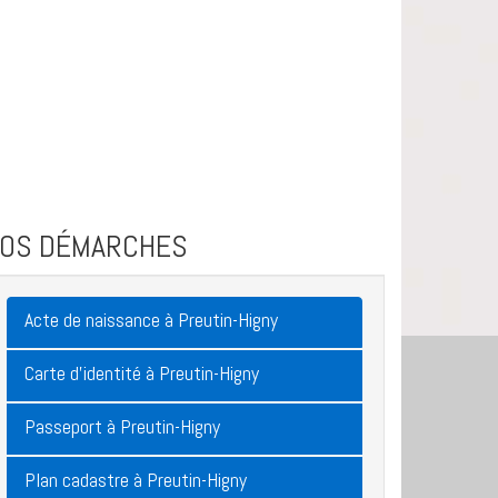
VOS DÉMARCHES
Acte de naissance à Preutin-Higny
Carte d'identité à Preutin-Higny
Passeport à Preutin-Higny
Plan cadastre à Preutin-Higny