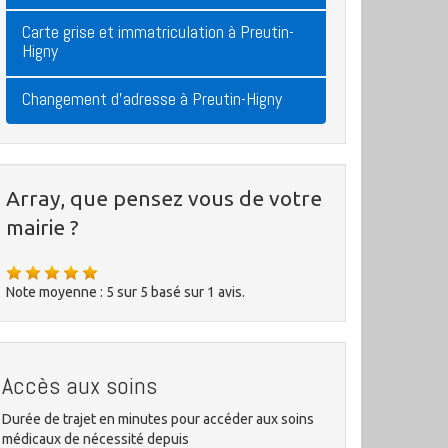
Carte grise et immatriculation à Preutin-
Higny
Changement d'adresse à Preutin-Higny
Array, que pensez vous de votre
mairie ?
Note moyenne :
5
sur
5
basé sur
1
avis.
Accès aux soins
Durée de trajet en minutes pour accéder aux soins
médicaux de nécessité depuis