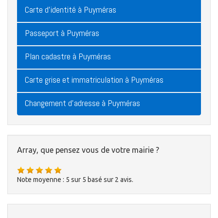
Carte d'identité à Puyméras
Passeport à Puyméras
Plan cadastre à Puyméras
Carte grise et immatriculation à Puyméras
Changement d'adresse à Puyméras
Array, que pensez vous de votre mairie ?
Note moyenne :
5
sur
5
basé sur
2
avis.