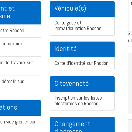
nt et
Véhicule(s)
isme
Carte grise et
immatriculation Rhodon
astre Rhodon
So
(d
 construire
Identité
on de travaux sur
Carte d'identité sur Rhodon
 démolir sur
Citoyenneté
Inscription sur les listes
électorales de Rhodon
ations
un vide grenier sur
Changement
d'adresse