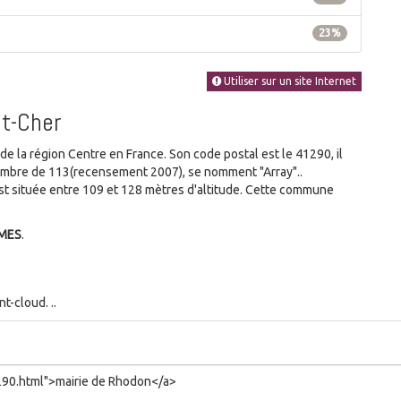
23%
Utiliser sur un site Internet
et-Cher
 la région Centre en France. Son code postal est le 41290, il
nombre de 113(recensement 2007), se nomment "Array"..
t située entre 109 et 128 mètres d'altitude. Cette commune
MMES
.
t-cloud. ..