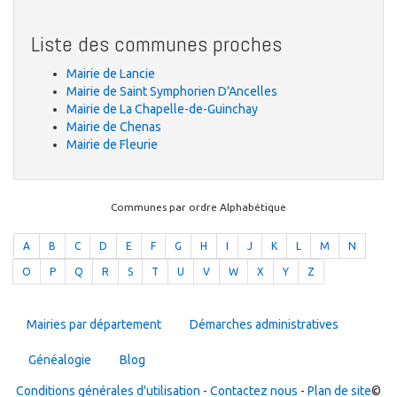
Liste des communes proches
Mairie de Lancie
Mairie de Saint Symphorien D'Ancelles
Mairie de La Chapelle-de-Guinchay
Mairie de Chenas
Mairie de Fleurie
Communes par ordre Alphabétique
A
B
C
D
E
F
G
H
I
J
K
L
M
N
O
P
Q
R
S
T
U
V
W
X
Y
Z
Mairies par département
Démarches administratives
Généalogie
Blog
Conditions générales d'utilisation
-
Contactez nous
-
Plan de site
©