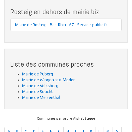
Rosteig en dehors de mairie.biz
Mairie de Rosteig - Bas-Rhin - 67 - Service-public.fr
Liste des communes proches
Mairie de Puberg
Mairie de Wingen-sur-Moder
Mairie de Volksberg
Mairie de Soucht
Mairie de Meisenthal
Communes par ordre Alphabétique
A
B
C
D
E
F
G
H
I
J
K
L
M
N